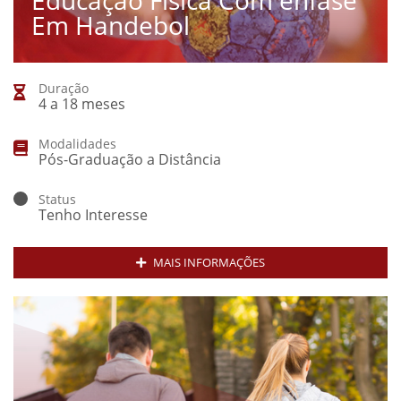
Educação Física Com ênfase
Em Handebol
Duração
4 a 18 meses
Modalidades
Pós-Graduação a Distância
Status
Tenho Interesse
MAIS INFORMAÇÕES