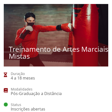
Treinamento de Artes Marciais
Mistas
Duração
4 a 18 meses
Modalidades
Pós-Graduação a Distância
Status
Inscrições abertas