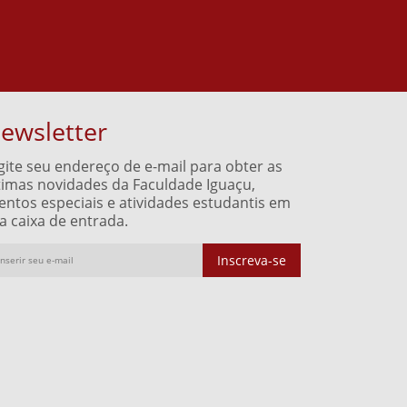
ewsletter
gite seu endereço de e-mail para obter as
timas novidades da Faculdade Iguaçu,
entos especiais e atividades estudantis em
a caixa de entrada.
Inscreva-se