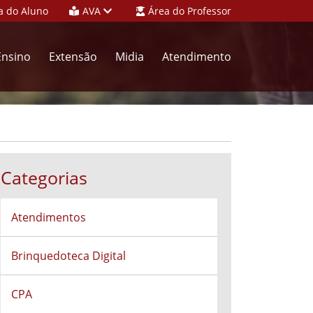
a do Aluno
AVA
Área do Professor
Ensino
Extensão
Midia
Atendimento
Categorias
Atendimentos
Brinquedoteca Digital
CPA