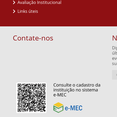
Avaliação Institucional
Links úteis
Contate-nos
N
Di
úl
ev
su