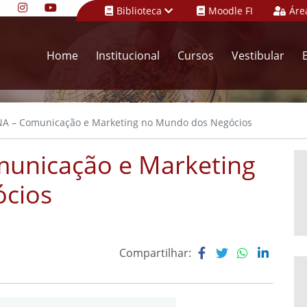
Biblioteca
Moodle FI
Áre
Home
Institucional
Cursos
Vestibular
 – Comunicação e Marketing no Mundo dos Negócios
unicação e Marketing
cios
Compartilhar: