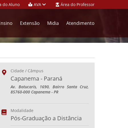
a do Aluno
AVA
Área do Professor
Ensino
Extensão
Midia
Atendimento
Cidade / Câmpus
Capanema - Paraná
Av. Botucaris, 1690, Bairro Santa Cruz,
85760-000 Capanema - PR
Modalidade
Pós-Graduação a Distância