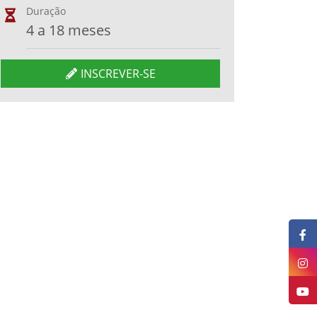
Duração
4 a 18 meses
INSCREVER-SE