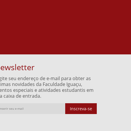
ewsletter
gite seu endereço de e-mail para obter as
timas novidades da Faculdade Iguaçu,
entos especiais e atividades estudantis em
a caixa de entrada.
Inscreva-se