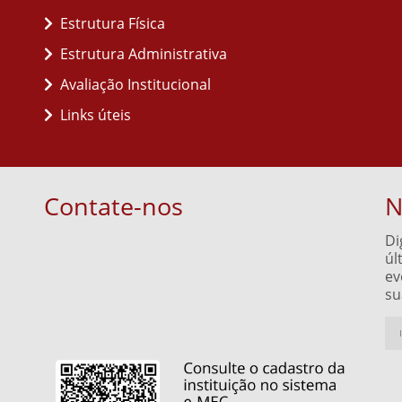
Estrutura Física
Estrutura Administrativa
Avaliação Institucional
Links úteis
Contate-nos
N
Di
úl
ev
su