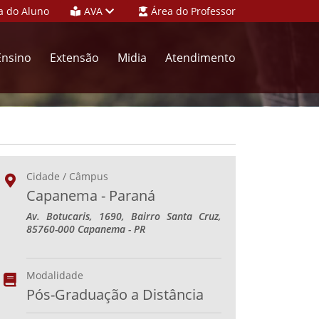
a do Aluno
AVA
Área do Professor
Ensino
Extensão
Midia
Atendimento
Cidade / Câmpus
Capanema - Paraná
Av. Botucaris, 1690, Bairro Santa Cruz,
85760-000 Capanema - PR
Modalidade
Pós-Graduação a Distância