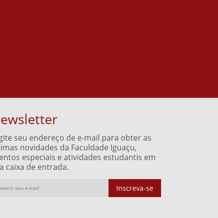
ewsletter
gite seu endereço de e-mail para obter as
timas novidades da Faculdade Iguaçu,
entos especiais e atividades estudantis em
a caixa de entrada.
Inscreva-se