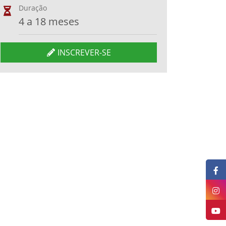
Duração
4 a 18 meses
INSCREVER-SE