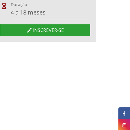
Duração
4 a 18 meses
INSCREVER-SE