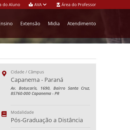
a do Aluno
AVA
Área do Professor
Ensino
Extensão
Midia
Atendimento
Cidade / Câmpus
Capanema - Paraná
Av. Botucaris, 1690, Bairro Santa Cruz,
85760-000 Capanema - PR
Modalidade
Pós-Graduação a Distância