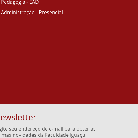
Pedagogia - EAD
Administração - Presencial
ewsletter
gite seu endereço de e-mail para obter as
timas novidades da Faculdade Iguaçu,