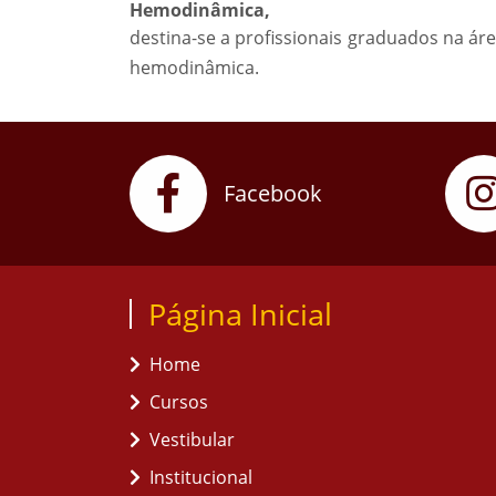
Hemodinâmica,
destina-se a profissionais graduados na á
hemodinâmica.
Facebook
Página Inicial
Home
Cursos
Vestibular
Institucional