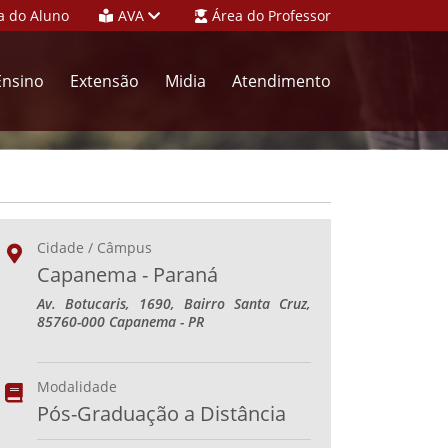
a do Aluno
AVA
Área do Professor
Ensino
Extensão
Midia
Atendimento
Cidade / Câmpus
Capanema - Paraná
Av. Botucaris, 1690, Bairro Santa Cruz,
85760-000 Capanema - PR
Modalidade
Pós-Graduação a Distância