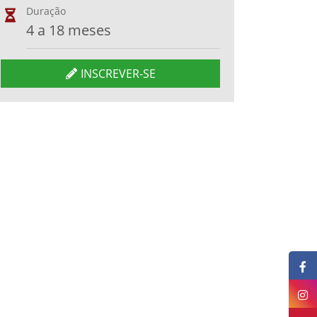
Duração
4 a 18 meses
INSCREVER-SE