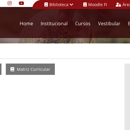
Biblioteca
Moodle FI
Áre
Home
Institucional
Cursos
Vestibular
Matriz Curricular