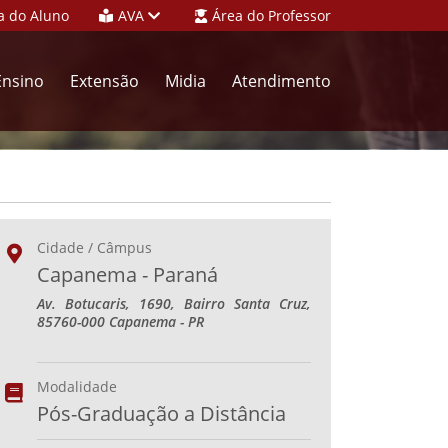
a do Aluno
AVA
Área do Professor
Ensino
Extensão
Midia
Atendimento
Cidade / Câmpus
Capanema - Paraná
Av. Botucaris, 1690, Bairro Santa Cruz,
85760-000 Capanema - PR
Modalidade
Pós-Graduação a Distância