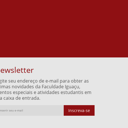
ewsletter
gite seu endereço de e-mail para obter as
timas novidades da Faculdade Iguaçu,
entos especiais e atividades estudantis em
a caixa de entrada.
Inscreva-se