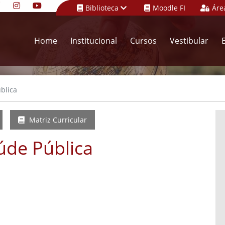
Biblioteca
Moodle FI
Áre
Home
Institucional
Cursos
Vestibular
blica
Matriz Curricular
úde Pública