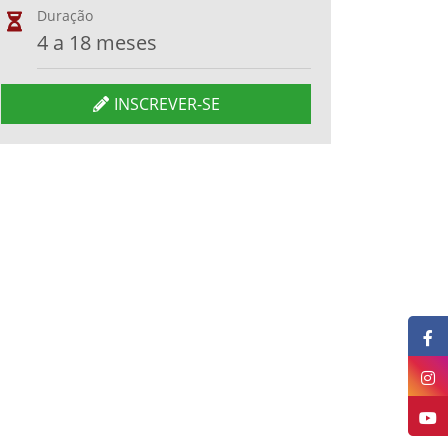
Duração
4 a 18 meses
INSCREVER-SE