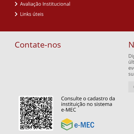
Avaliação Institucional
Links úteis
Contate-nos
N
Di
úl
ev
su