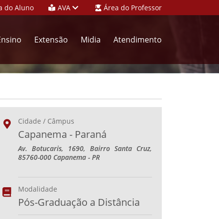
a do Aluno
AVA
Área do Professor
Ensino
Extensão
Midia
Atendimento
Cidade / Câmpus
Capanema - Paraná
Av. Botucaris, 1690, Bairro Santa Cruz,
85760-000 Capanema - PR
Modalidade
Pós-Graduação a Distância