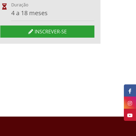
Duração
4 a 18 meses
INSCREVER-SE