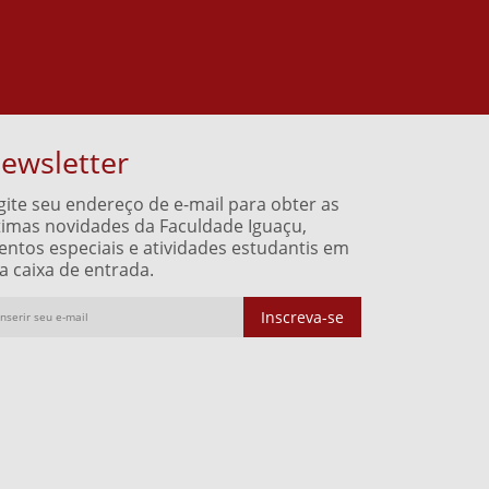
ewsletter
gite seu endereço de e-mail para obter as
timas novidades da Faculdade Iguaçu,
entos especiais e atividades estudantis em
a caixa de entrada.
Inscreva-se