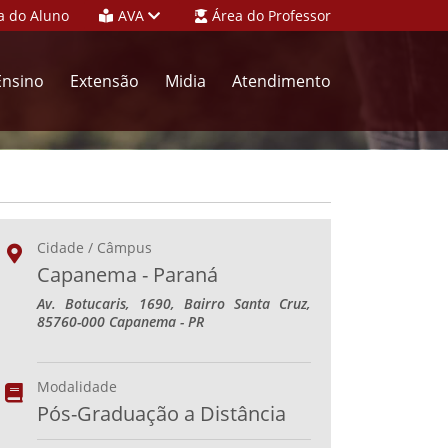
a do Aluno
AVA
Área do Professor
Ensino
Extensão
Midia
Atendimento
Cidade / Câmpus
Capanema - Paraná
Av. Botucaris, 1690, Bairro Santa Cruz,
85760-000 Capanema - PR
Modalidade
Pós-Graduação a Distância