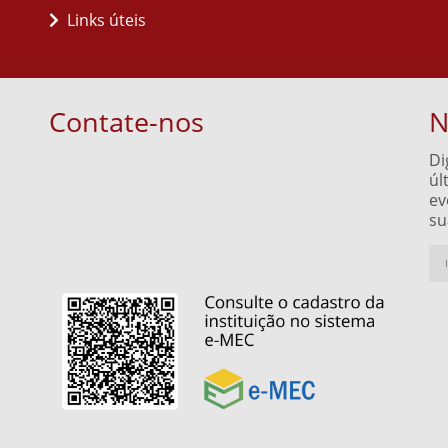
Links úteis
Contate-nos
N
Di
úl
ev
su