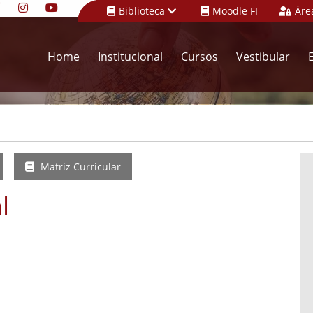
Biblioteca
Moodle FI
Áre
Home
Institucional
Cursos
Vestibular
Matriz Curricular
l