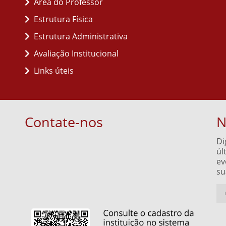
Área do Professor
Estrutura Física
Estrutura Administrativa
Avaliação Institucional
Links úteis
Contate-nos
N
Di
úl
ev
su