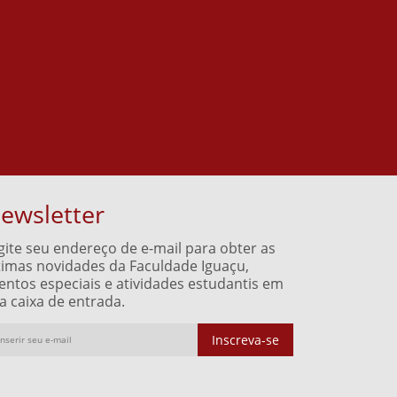
ewsletter
gite seu endereço de e-mail para obter as
timas novidades da Faculdade Iguaçu,
entos especiais e atividades estudantis em
a caixa de entrada.
Inscreva-se