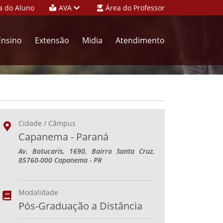
a do Aluno
AVA
Área do Professor
Ensino
Extensão
Midia
Atendimento
Cidade / Câmpus
Capanema - Paraná
Av. Botucaris, 1690, Bairro Santa Cruz,
85760-000 Capanema - PR
Modalidade
Pós-Graduação a Distância