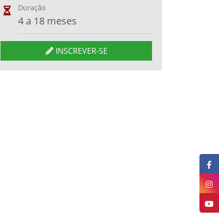
Duração
4 a 18 meses
INSCREVER-SE