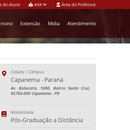
a do Aluno
AVA
Área do Professor
Ensino
Extensão
Midia
Atendimento
Cidade / Câmpus
Capanema - Paraná
Av. Botucaris, 1690, Bairro Santa Cruz,
85760-000 Capanema - PR
Modalidade
Pós-Graduação a Distância