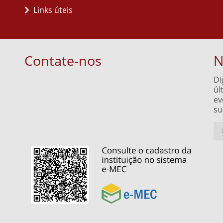
Links úteis
Contate-nos
N
Di
úl
ev
su