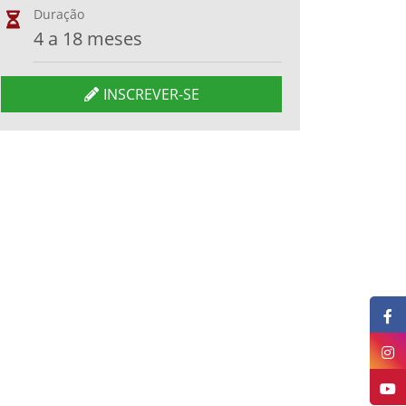
Duração
4 a 18 meses
INSCREVER-SE