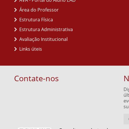
AVA - Portal do Aluno EAD
Área do Professor
Estrutura Física
Estrutura Administrativa
Avaliação Institucional
Links úteis
Contate-nos
N
Di
úl
ev
su