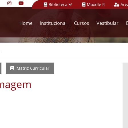
Biblioteca
Moodle FI
Áre
Home
Institucional
Cursos
Vestibular
m
Matriz Curricular
rmagem