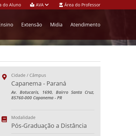
a do Aluno
AVA
Área do Professor
Ensino
Extensão
Midia
Atendimento
Cidade / Câmpus
Capanema - Paraná
Av. Botucaris, 1690, Bairro Santa Cruz,
85760-000 Capanema - PR
Modalidade
Pós-Graduação a Distância