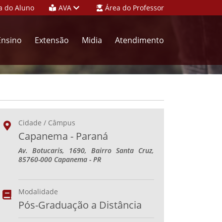
a do Aluno
AVA
Área do Professor
Ensino
Extensão
Midia
Atendimento
Cidade / Câmpus
Capanema - Paraná
Av. Botucaris, 1690, Bairro Santa Cruz,
85760-000 Capanema - PR
Modalidade
Pós-Graduação a Distância