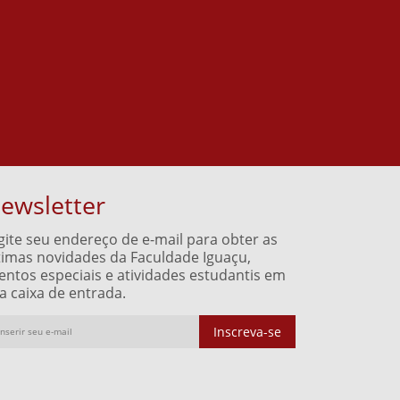
ewsletter
gite seu endereço de e-mail para obter as
timas novidades da Faculdade Iguaçu,
entos especiais e atividades estudantis em
a caixa de entrada.
Inscreva-se