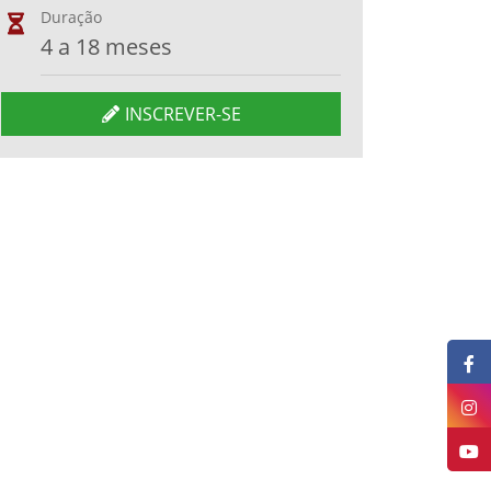
Duração
4 a 18 meses
INSCREVER-SE