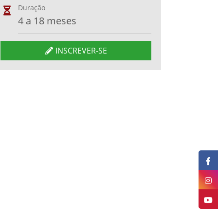
Duração
4 a 18 meses
INSCREVER-SE