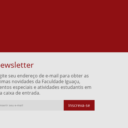
ewsletter
gite seu endereço de e-mail para obter as
timas novidades da Faculdade Iguaçu,
entos especiais e atividades estudantis em
a caixa de entrada.
Inscreva-se