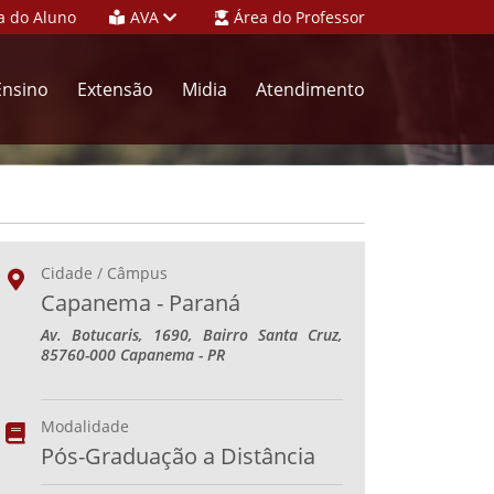
a do Aluno
AVA
Área do Professor
Ensino
Extensão
Midia
Atendimento
Cidade / Câmpus
Capanema - Paraná
Av. Botucaris, 1690, Bairro Santa Cruz,
85760-000 Capanema - PR
Modalidade
Pós-Graduação a Distância