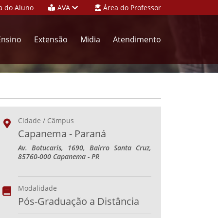
a do Aluno
AVA
Área do Professor
Ensino
Extensão
Midia
Atendimento
Cidade / Câmpus
Capanema - Paraná
Av. Botucaris, 1690, Bairro Santa Cruz,
85760-000 Capanema - PR
Modalidade
Pós-Graduação a Distância