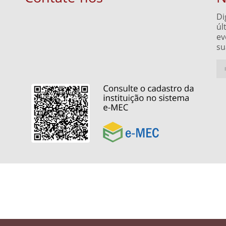
Di
úl
ev
su