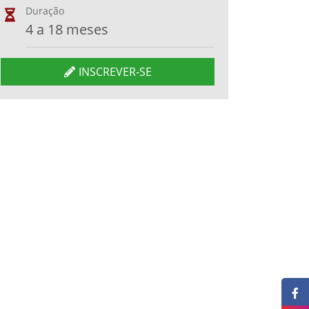
Duração
4 a 18 meses
INSCREVER-SE