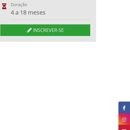
Duração
4 a 18 meses
INSCREVER-SE