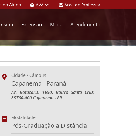
a do Aluno
AVA
Área do Professor
Ensino
Extensão
Midia
Atendimento
Cidade / Câmpus
Capanema - Paraná
Av. Botucaris, 1690, Bairro Santa Cruz,
85760-000 Capanema - PR
Modalidade
Pós-Graduação a Distância