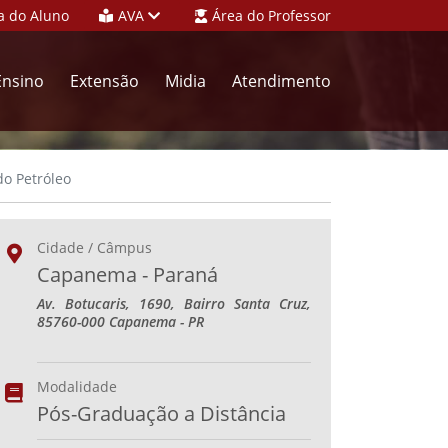
a do Aluno
AVA
Área do Professor
Ensino
Extensão
Midia
Atendimento
o Petróleo
Cidade / Câmpus
Capanema - Paraná
Av. Botucaris, 1690, Bairro Santa Cruz,
85760-000 Capanema - PR
Modalidade
Pós-Graduação a Distância