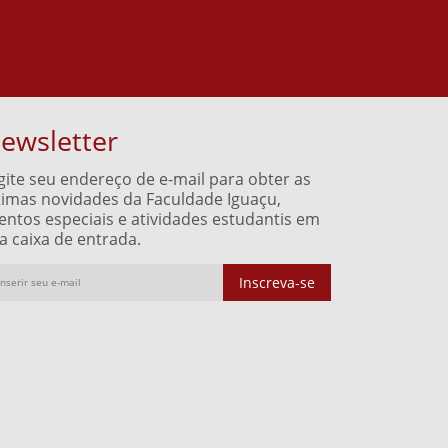
ewsletter
gite seu endereço de e-mail para obter as
timas novidades da Faculdade Iguaçu,
entos especiais e atividades estudantis em
a caixa de entrada.
Inscreva-se