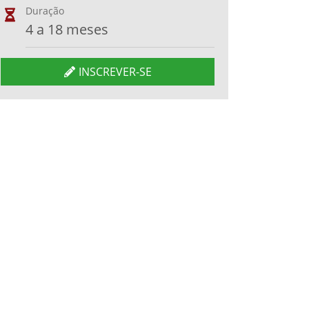
Duração
4 a 18 meses
INSCREVER-SE