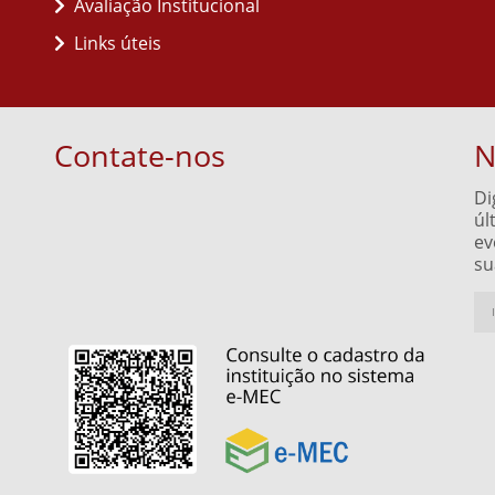
Avaliação Institucional
Links úteis
Contate-nos
N
Di
úl
ev
su