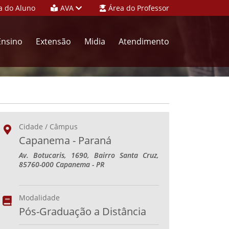
a do Aluno
AVA
Área do Professor
Ensino
Extensão
Midia
Atendimento
Cidade / Câmpus
Capanema - Paraná
Av. Botucaris, 1690, Bairro Santa Cruz,
85760-000 Capanema - PR
Modalidade
Pós-Graduação a Distância