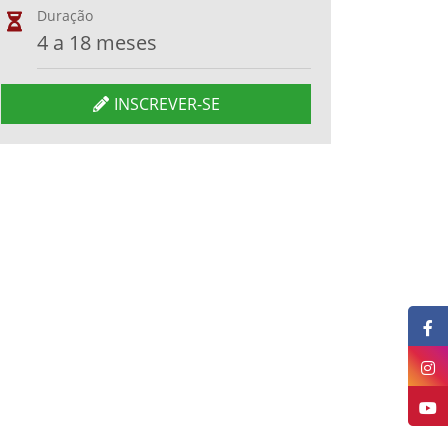
Duração
4 a 18 meses
INSCREVER-SE