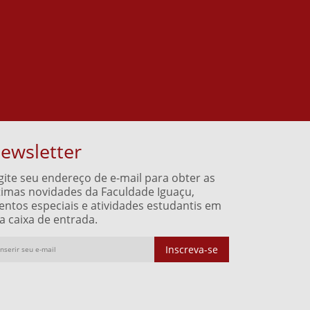
ewsletter
gite seu endereço de e-mail para obter as
timas novidades da Faculdade Iguaçu,
entos especiais e atividades estudantis em
a caixa de entrada.
Inscreva-se