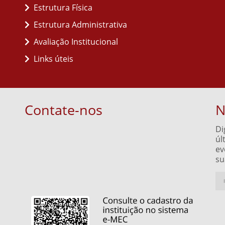
Estrutura Física
Estrutura Administrativa
Avaliação Institucional
Links úteis
Contate-nos
N
Di
úl
ev
su