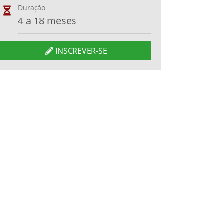
Duração
4 a 18 meses
INSCREVER-SE