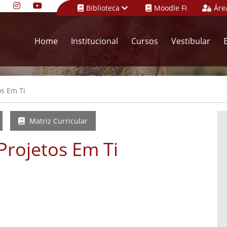
Biblioteca
Moodle FI
Áre
Home
Institucional
Cursos
Vestibular
s Em Ti
Matriz Curricular
rojetos Em Ti