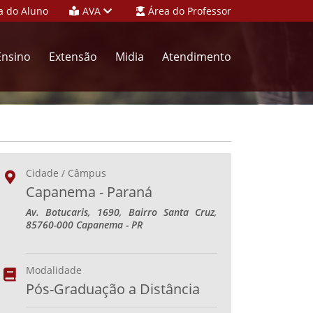
a do Aluno
AVA
Área do Professor
Ensino
Extensão
Midia
Atendimento
Cidade / Câmpus
Capanema - Paraná
Av. Botucaris, 1690, Bairro Santa Cruz,
85760-000 Capanema - PR
Modalidade
Pós-Graduação a Distância