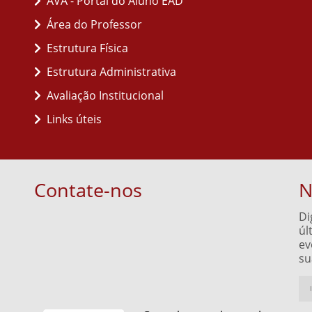
AVA - Portal do Aluno EAD
Área do Professor
Estrutura Física
Estrutura Administrativa
Avaliação Institucional
Links úteis
Contate-nos
N
Di
úl
ev
su