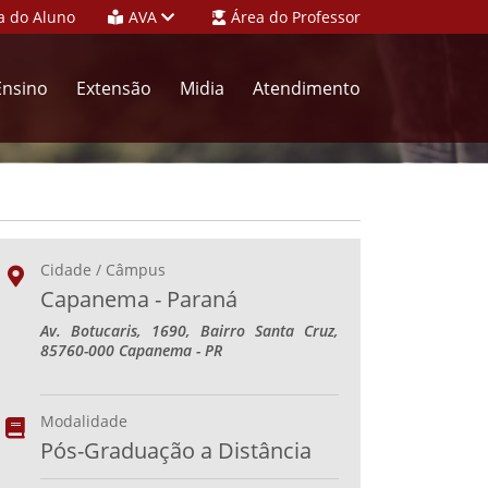
a do Aluno
AVA
Área do Professor
Ensino
Extensão
Midia
Atendimento
Cidade / Câmpus
Capanema - Paraná
Av. Botucaris, 1690, Bairro Santa Cruz,
85760-000 Capanema - PR
Modalidade
Pós-Graduação a Distância