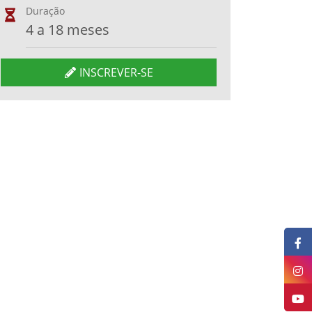
Duração
4 a 18 meses
INSCREVER-SE