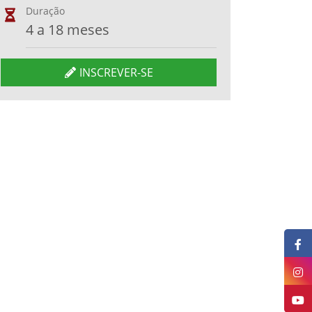
Duração
4 a 18 meses
INSCREVER-SE