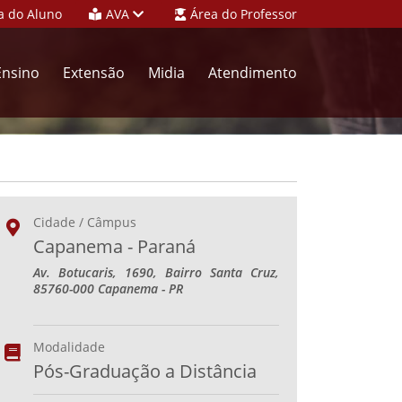
a do Aluno
AVA
Área do Professor
Ensino
Extensão
Midia
Atendimento
Cidade / Câmpus
Capanema - Paraná
Av. Botucaris, 1690, Bairro Santa Cruz,
85760-000 Capanema - PR
Modalidade
Pós-Graduação a Distância