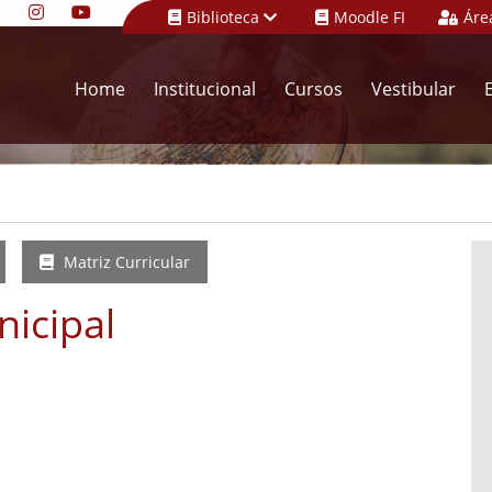
Biblioteca
Moodle FI
Áre
Home
Institucional
Cursos
Vestibular
l
Matriz Curricular
icipal