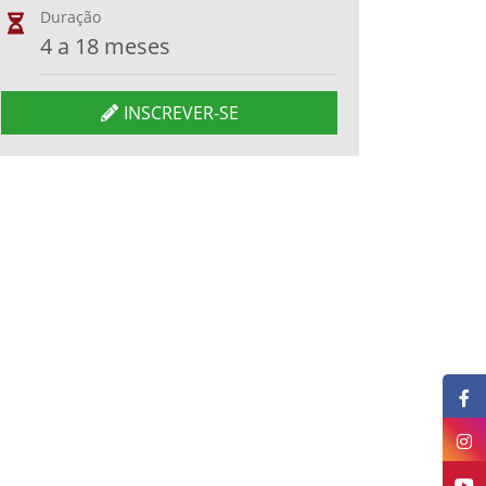
Duração
4 a 18 meses
INSCREVER-SE