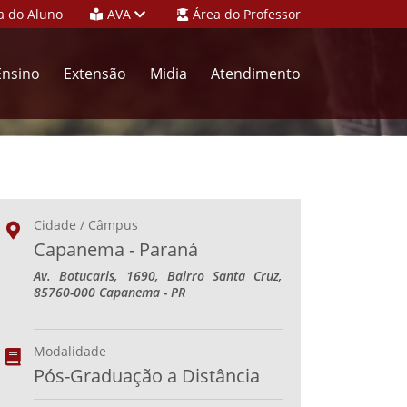
a do Aluno
AVA
Área do Professor
Ensino
Extensão
Midia
Atendimento
Cidade / Câmpus
Capanema - Paraná
Av. Botucaris, 1690, Bairro Santa Cruz,
85760-000 Capanema - PR
Modalidade
Pós-Graduação a Distância