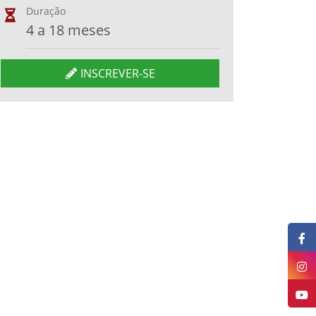
Duração
4 a 18 meses
INSCREVER-SE