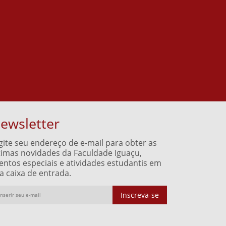
ewsletter
gite seu endereço de e-mail para obter as
timas novidades da Faculdade Iguaçu,
entos especiais e atividades estudantis em
a caixa de entrada.
Inscreva-se