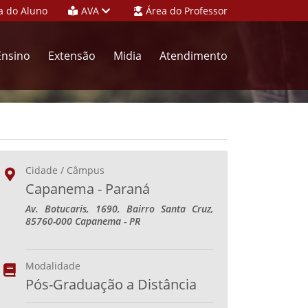
a do Aluno
AVA
Área do Professor
Ensino
Extensão
Midia
Atendimento
Cidade / Câmpus
Capanema - Paraná
Av. Botucaris, 1690, Bairro Santa Cruz,
85760-000 Capanema - PR
Modalidade
Pós-Graduação a Distância