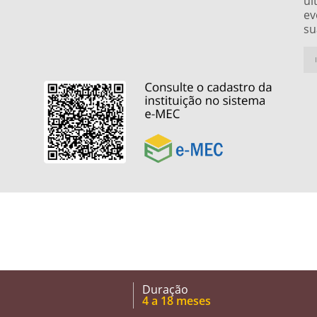
úl
ev
su
Duração
4 a 18 meses