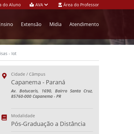
a do Aluno
AVA
Área do Professor
Ensino
Extensão
Midia
Atendimento
as - Iot
Cidade / Câmpus
Capanema - Paraná
Av. Botucaris, 1690, Bairro Santa Cruz,
85760-000 Capanema - PR
Modalidade
Pós-Graduação a Distância