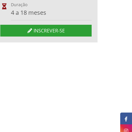
Duração
4 a 18 meses
INSCREVER-SE