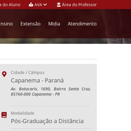
a do Aluno
AVA
Área do Professor
Ensino
Extensão
Midia
Atendimento
Cidade / Câmpus
Capanema - Paraná
Av. Botucaris, 1690, Bairro Santa Cruz,
85760-000 Capanema - PR
Modalidade
Pós-Graduação a Distância