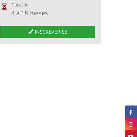
Duração
4 a 18 meses
INSCREVER-SE