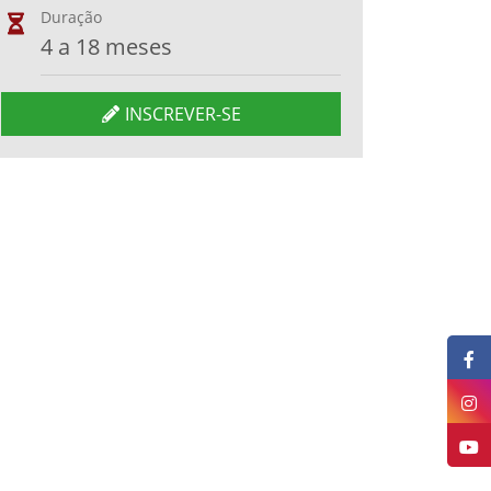
Duração
4 a 18 meses
INSCREVER-SE