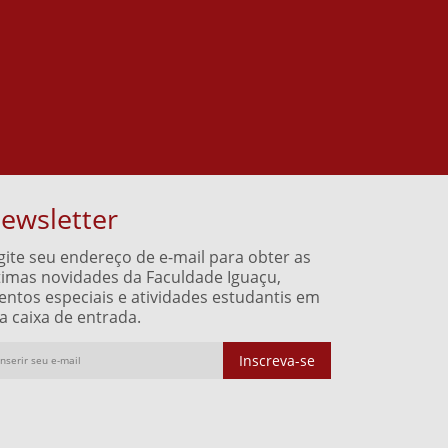
ewsletter
gite seu endereço de e-mail para obter as
timas novidades da Faculdade Iguaçu,
entos especiais e atividades estudantis em
a caixa de entrada.
Inscreva-se