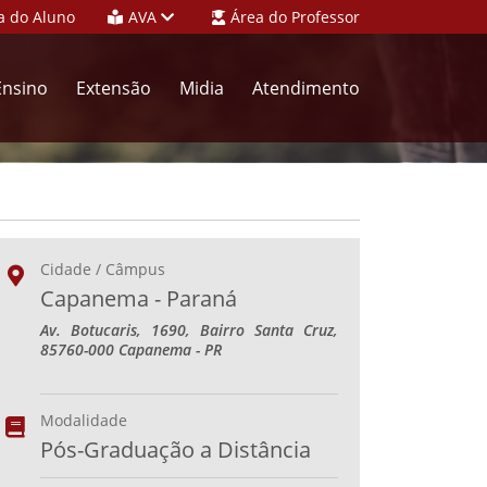
a do Aluno
AVA
Área do Professor
Ensino
Extensão
Midia
Atendimento
Cidade / Câmpus
Capanema - Paraná
Av. Botucaris, 1690, Bairro Santa Cruz,
85760-000 Capanema - PR
Modalidade
Pós-Graduação a Distância