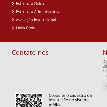
Estrutura Física
Estrutura Administrativa
Avaliação Institucional
Links úteis
Contate-nos
N
Di
úl
ev
su