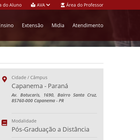
a do Aluno
AVA
Área do Professor
Ensino
Extensão
Midia
Atendimento
Cidade / Câmpus
Capanema - Paraná
Av. Botucaris, 1690, Bairro Santa Cruz,
85760-000 Capanema - PR
Modalidade
Pós-Graduação a Distância