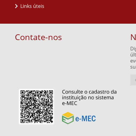
Links úteis
Contate-nos
N
Di
úl
ev
su