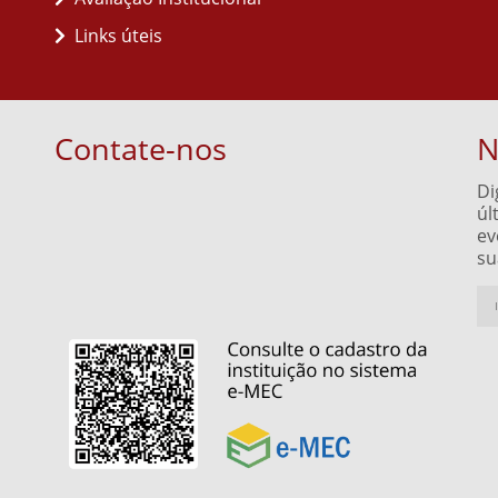
Links úteis
Contate-nos
N
Di
úl
ev
su