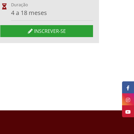
Duração
4 a 18 meses
INSCREVER-SE