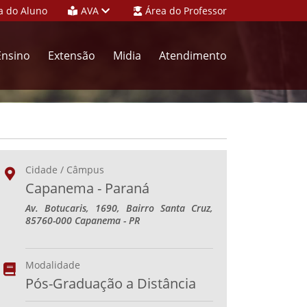
a do Aluno
AVA
Área do Professor
Ensino
Extensão
Midia
Atendimento
Cidade / Câmpus
Capanema - Paraná
Av. Botucaris, 1690, Bairro Santa Cruz,
85760-000 Capanema - PR
Modalidade
Pós-Graduação a Distância