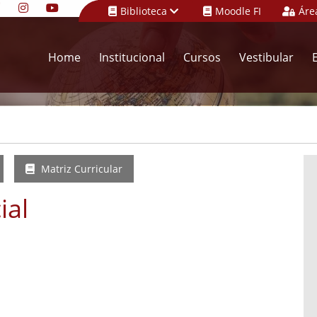
Biblioteca
Moodle FI
Áre
Home
Institucional
Cursos
Vestibular
Matriz Curricular
ial