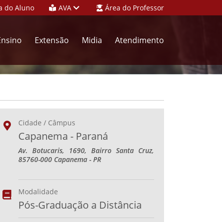
a do Aluno
AVA
Área do Professor
Ensino
Extensão
Midia
Atendimento
Cidade / Câmpus
Capanema - Paraná
Av. Botucaris, 1690, Bairro Santa Cruz,
85760-000 Capanema - PR
Modalidade
Pós-Graduação a Distância