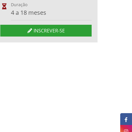
Duração
4 a 18 meses
INSCREVER-SE