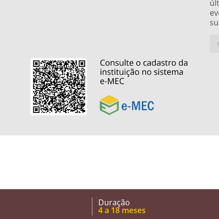
úl
ev
su
Duração
4 a 18 meses