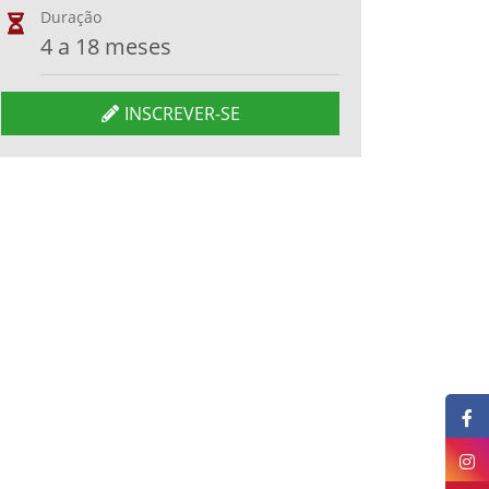
Duração
4 a 18 meses
INSCREVER-SE