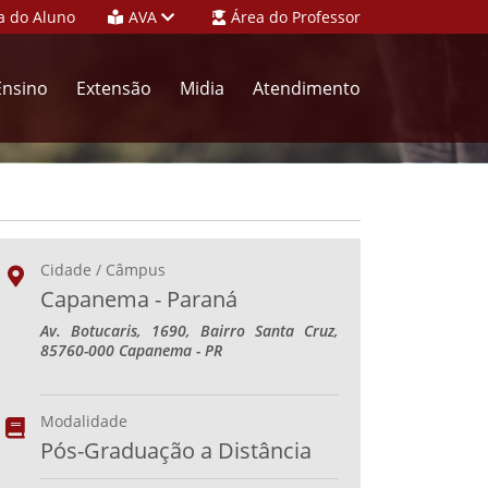
a do Aluno
AVA
Área do Professor
Ensino
Extensão
Midia
Atendimento
Cidade / Câmpus
Capanema - Paraná
Av. Botucaris, 1690, Bairro Santa Cruz,
85760-000 Capanema - PR
Modalidade
Pós-Graduação a Distância