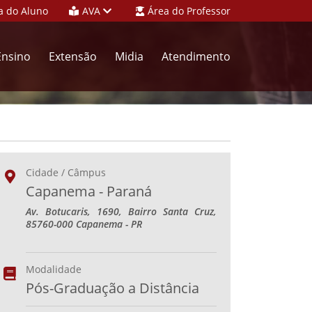
a do Aluno
AVA
Área do Professor
Ensino
Extensão
Midia
Atendimento
Cidade / Câmpus
Capanema - Paraná
Av. Botucaris, 1690, Bairro Santa Cruz,
85760-000 Capanema - PR
Modalidade
Pós-Graduação a Distância