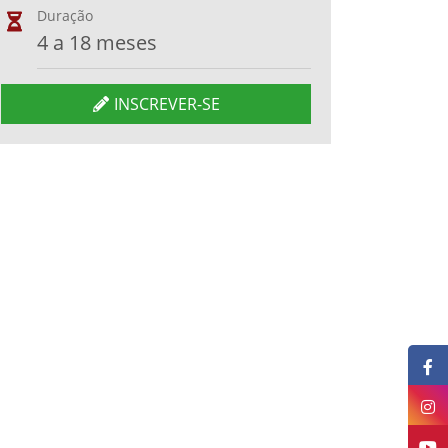
Duração
4 a 18 meses
INSCREVER-SE