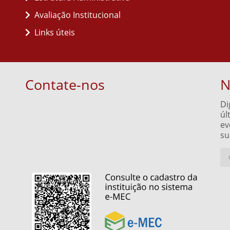
Avaliação Institucional
Links úteis
Contate-nos
N
Di
úl
ev
su