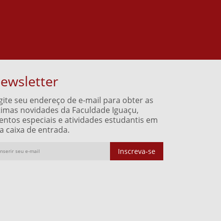
ewsletter
gite seu endereço de e-mail para obter as
timas novidades da Faculdade Iguaçu,
entos especiais e atividades estudantis em
a caixa de entrada.
Inscreva-se