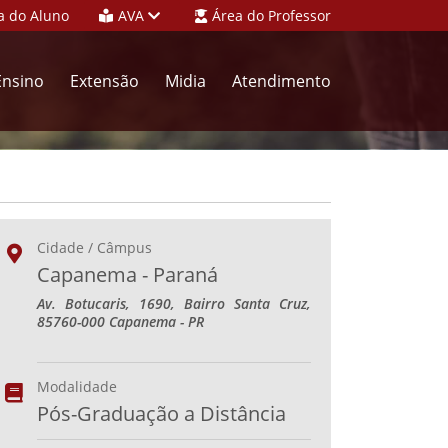
a do Aluno
AVA
Área do Professor
Ensino
Extensão
Midia
Atendimento
Cidade / Câmpus
Capanema - Paraná
Av. Botucaris, 1690, Bairro Santa Cruz,
85760-000 Capanema - PR
Modalidade
Pós-Graduação a Distância