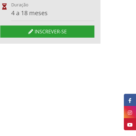
Duração
4 a 18 meses
INSCREVER-SE