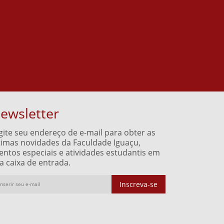
ewsletter
gite seu endereço de e-mail para obter as
timas novidades da Faculdade Iguaçu,
entos especiais e atividades estudantis em
a caixa de entrada.
Inscreva-se