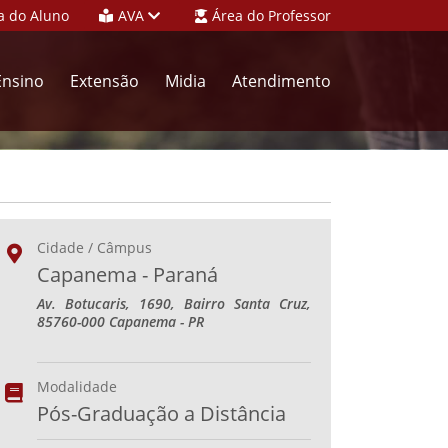
a do Aluno
AVA
Área do Professor
Ensino
Extensão
Midia
Atendimento
Cidade / Câmpus
Capanema - Paraná
Av. Botucaris, 1690, Bairro Santa Cruz,
85760-000 Capanema - PR
Modalidade
Pós-Graduação a Distância