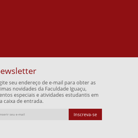
ewsletter
gite seu endereço de e-mail para obter as
timas novidades da Faculdade Iguaçu,
entos especiais e atividades estudantis em
a caixa de entrada.
Inscreva-se