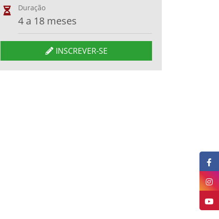
Duração
4 a 18 meses
INSCREVER-SE