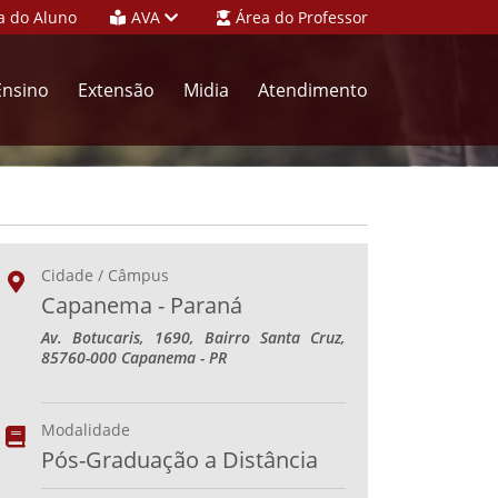
a do Aluno
AVA
Área do Professor
Ensino
Extensão
Midia
Atendimento
Cidade / Câmpus
Capanema - Paraná
Av. Botucaris, 1690, Bairro Santa Cruz,
85760-000 Capanema - PR
Modalidade
Pós-Graduação a Distância