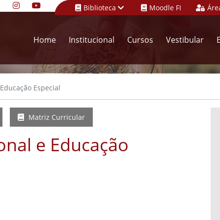
Biblioteca
Moodle FI
Áre
Home
Institucional
Cursos
Vestibular
 Educação Especial
Matriz Curricular
onal e Educação