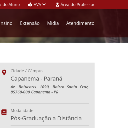
a do Aluno
AVA
Área do Professor
Ensino
Extensão
Midia
Atendimento
Cidade / Câmpus
Capanema - Paraná
Av. Botucaris, 1690, Bairro Santa Cruz,
85760-000 Capanema - PR
Modalidade
Pós-Graduação a Distância