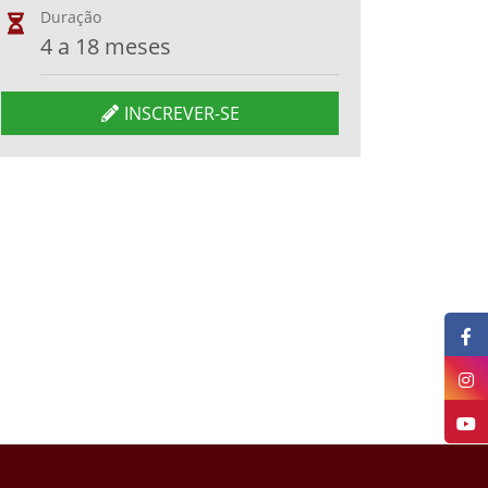
Duração
4 a 18 meses
INSCREVER-SE