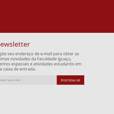
ewsletter
gite seu endereço de e-mail para obter as
timas novidades da Faculdade Iguaçu,
entos especiais e atividades estudantis em
a caixa de entrada.
Inscreva-se