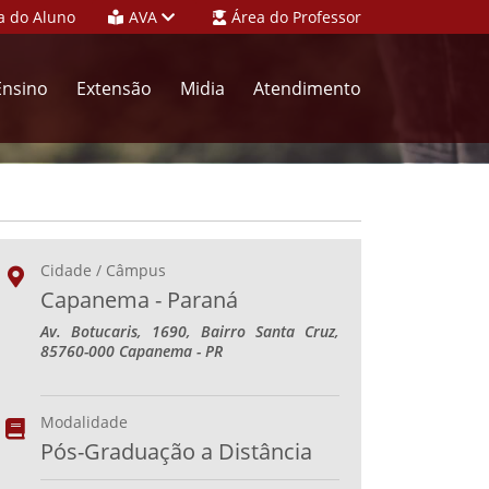
a do Aluno
AVA
Área do Professor
Ensino
Extensão
Midia
Atendimento
Cidade / Câmpus
Capanema - Paraná
Av. Botucaris, 1690, Bairro Santa Cruz,
85760-000 Capanema - PR
Modalidade
Pós-Graduação a Distância