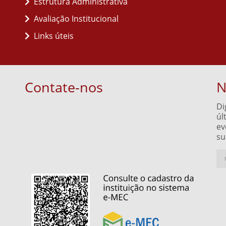
Estrutura Administrativa
Avaliação Institucional
Links úteis
Contate-nos
N
Di
úl
ev
su