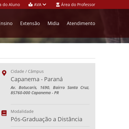
a do Aluno
AVA
Área do Professor
Ensino
Extensão
Midia
Atendimento
Cidade / Câmpus
Capanema - Paraná
Av. Botucaris, 1690, Bairro Santa Cruz,
85760-000 Capanema - PR
Modalidade
Pós-Graduação a Distância