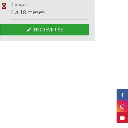
Duração
4 a 18 meses
INSCREVER-SE