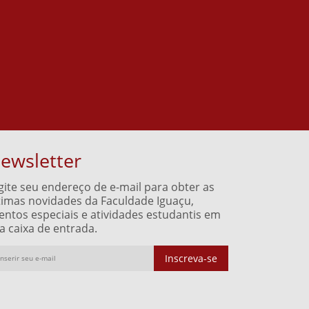
ewsletter
gite seu endereço de e-mail para obter as
timas novidades da Faculdade Iguaçu,
entos especiais e atividades estudantis em
a caixa de entrada.
Inscreva-se