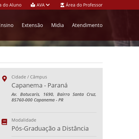
a do Aluno
AVA
Área do Professor
Ensino
Extensão
Midia
Atendimento
Cidade / Câmpus
Capanema - Paraná
Av. Botucaris, 1690, Bairro Santa Cruz,
85760-000 Capanema - PR
Modalidade
Pós-Graduação a Distância