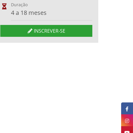
Duração
4 a 18 meses
INSCREVER-SE