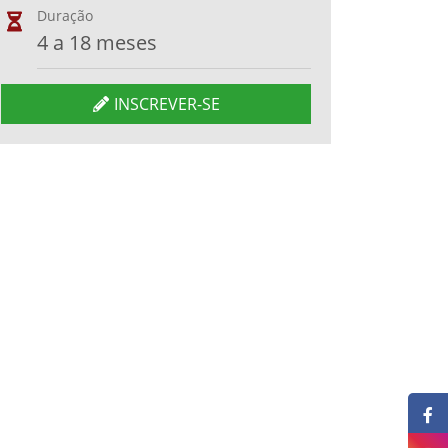
Duração
4 a 18 meses
INSCREVER-SE