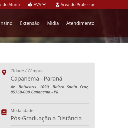
a do Aluno
AVA
Área do Professor
Ensino
Extensão
Midia
Atendimento
Cidade / Câmpus
Capanema - Paraná
Av. Botucaris, 1690, Bairro Santa Cruz,
85760-000 Capanema - PR
Modalidade
Pós-Graduação a Distância