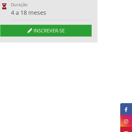
Duração
4 a 18 meses
INSCREVER-SE