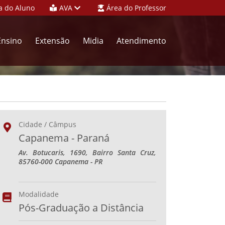
a do Aluno
AVA
Área do Professor
Ensino
Extensão
Midia
Atendimento
Cidade / Câmpus
Capanema - Paraná
Av. Botucaris, 1690, Bairro Santa Cruz,
85760-000 Capanema - PR
Modalidade
Pós-Graduação a Distância