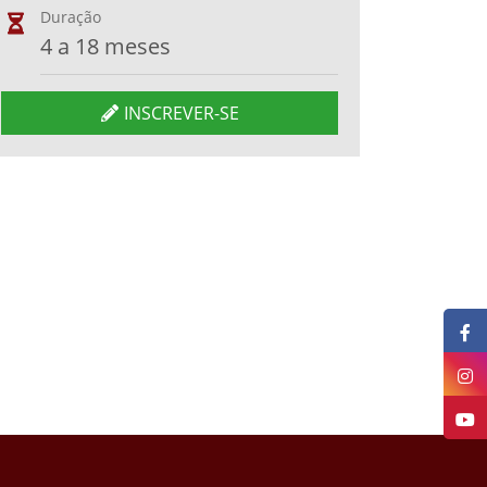
Duração
4 a 18 meses
INSCREVER-SE