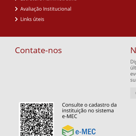
Avaliação Institucional
Links úteis
Contate-nos
N
Di
úl
ev
su