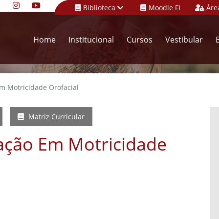
Biblioteca
Moodle FI
Áre
Home
Institucional
Cursos
Vestibular
Em Motricidade Orofacial
Matriz Curricular
tação Em Motricidade