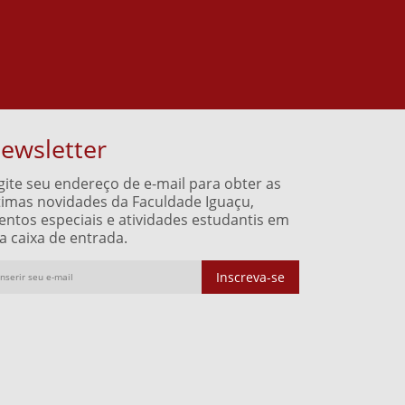
ewsletter
gite seu endereço de e-mail para obter as
timas novidades da Faculdade Iguaçu,
entos especiais e atividades estudantis em
a caixa de entrada.
Inscreva-se