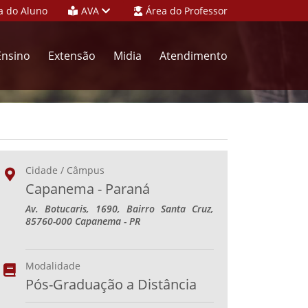
a do Aluno
AVA
Área do Professor
Ensino
Extensão
Midia
Atendimento
Cidade / Câmpus
Capanema - Paraná
Av. Botucaris, 1690, Bairro Santa Cruz,
85760-000 Capanema - PR
Modalidade
Pós-Graduação a Distância