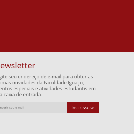
ewsletter
gite seu endereço de e-mail para obter as
timas novidades da Faculdade Iguaçu,
entos especiais e atividades estudantis em
a caixa de entrada.
Inscreva-se