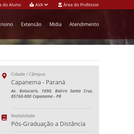
a do Aluno
AVA
Área do Professor
Ensino
Extensão
Midia
Atendimento
Cidade / Câmpus
Capanema - Paraná
Av. Botucaris, 1690, Bairro Santa Cruz,
85760-000 Capanema - PR
Modalidade
Pós-Graduação a Distância