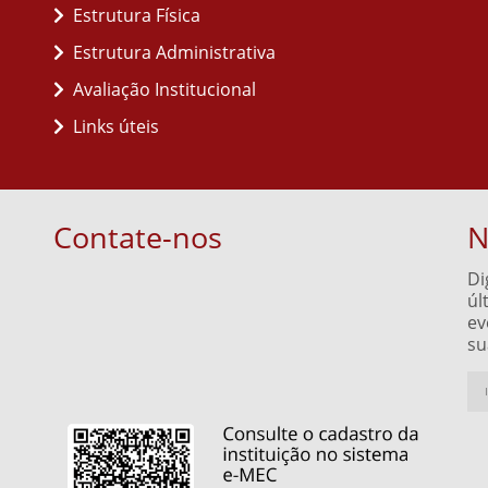
Estrutura Física
Estrutura Administrativa
Avaliação Institucional
Links úteis
Contate-nos
N
Di
úl
ev
su