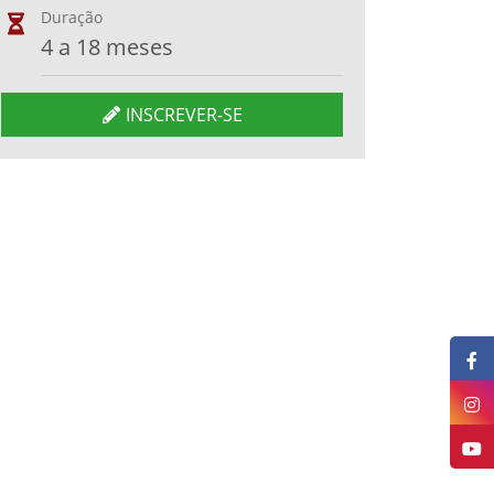
Duração
4 a 18 meses
INSCREVER-SE