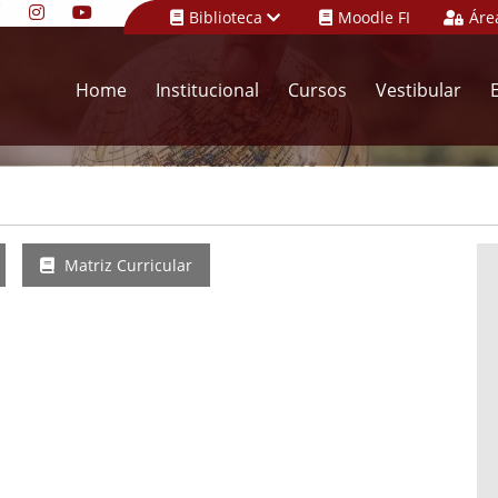
Biblioteca
Moodle FI
Áre
Home
Institucional
Cursos
Vestibular
Matriz Curricular