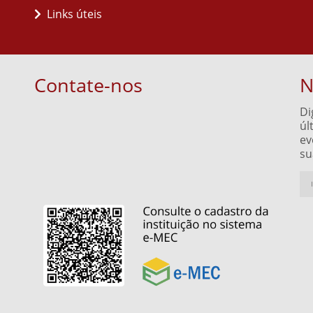
Links úteis
Contate-nos
N
Di
úl
ev
su