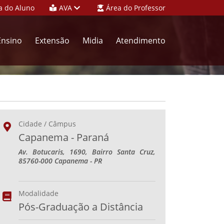
a do Aluno
AVA
Área do Professor
Ensino
Extensão
Midia
Atendimento
Cidade / Câmpus
Capanema - Paraná
Av. Botucaris, 1690, Bairro Santa Cruz,
85760-000 Capanema - PR
Modalidade
Pós-Graduação a Distância