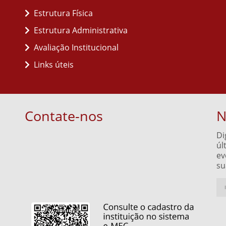
Estrutura Física
Estrutura Administrativa
Avaliação Institucional
Links úteis
Contate-nos
N
Di
úl
ev
su