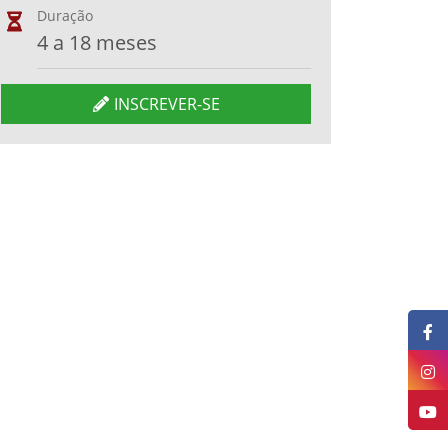
Duração
4 a 18 meses
INSCREVER-SE