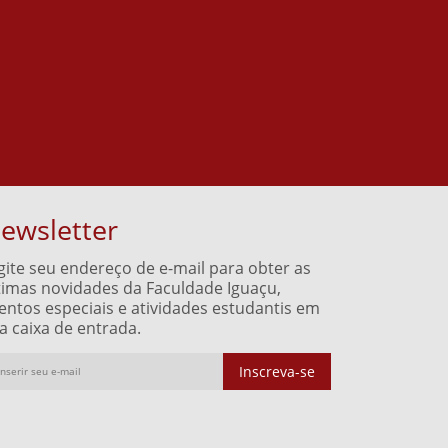
ewsletter
gite seu endereço de e-mail para obter as
timas novidades da Faculdade Iguaçu,
entos especiais e atividades estudantis em
a caixa de entrada.
Inscreva-se