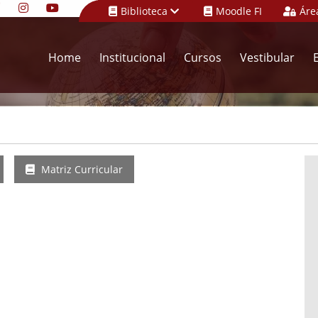
Biblioteca
Moodle FI
Áre
Home
Institucional
Cursos
Vestibular
Matriz Curricular