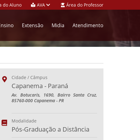
a do Aluno
AVA
Área do Professor
Ensino
Extensão
Midia
Atendimento
Cidade / Câmpus
Capanema - Paraná
Av. Botucaris, 1690, Bairro Santa Cruz,
85760-000 Capanema - PR
Modalidade
Pós-Graduação a Distância